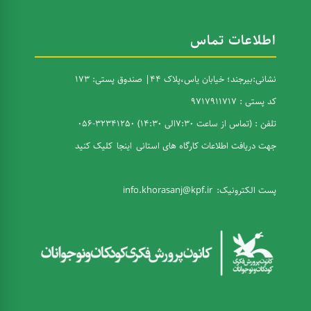
اطلاعات تماس
نشانی:بیرجند؛ خیابان یاس،پلاک 44| صندوق پستی: 173
کد پستی : 9717911717
تلفن : (تماس از ساعت 7:30الی 14:30) 32341250-056
جهت دریافت اطلاعات کارگاه های استانی
اینجا
کلیک کنید
پست الکترونیک:
info.khorasanj@kpf.ir