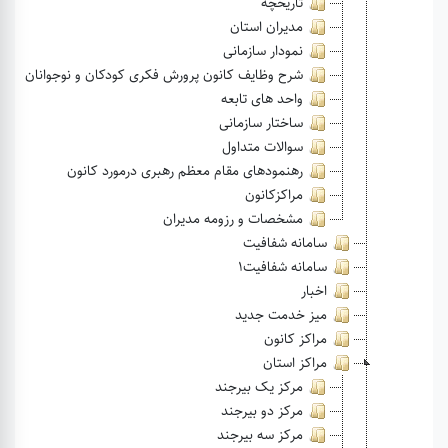
تاریخچه
مدیران استان
نمودار سازمانی
شرح وظایف کانون پرورش فکری کودکان و نوجوانان
واحد های تابعه
ساختار سازمانی
سوالات متداول
رهنمودهای مقام معظم رهبری درمورد کانون
مراکز‌کانون
مشخصات‌ و رزومه مدیران
سامانه شفافیت
سامانه شفافیت1
اخبار
میز خدمت جدید
مراکز کانون
مراکز استان
مرکز یک بیرجند
مرکز دو بیرجند
مرکز سه بیرجند