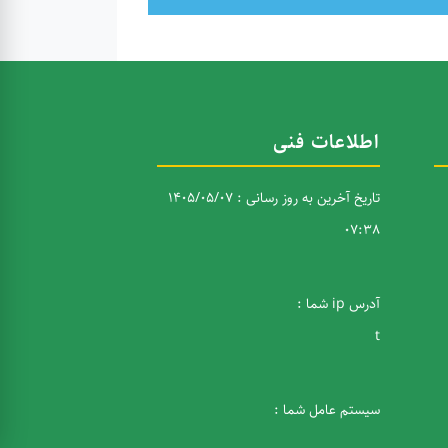
اطلاعات فنی
تاریخ آخرین به روز رسانی : 1405/05/07
07:38
آدرس ip شما :
t
سیستم عامل شما :