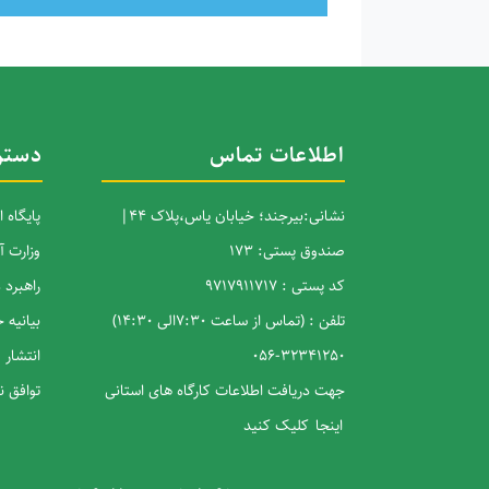
اطلاعات تماس
دستر
نشانی:بیرجند؛ خیابان یاس،پلاک 44|
پایگاه 
صندوق پستی: 173
وزارت 
کد پستی : 9717911717
راهبرد
تلفن : (تماس از ساعت 7:30الی 14:30)
بیانیه
32341250-056
انتشار 
جهت دریافت اطلاعات کارگاه های استانی
توافق 
اینجا
کلیک کنید