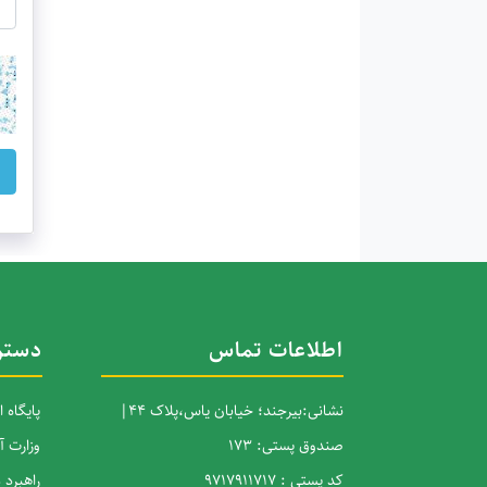
ب
اطلاعات تماس
دستر
نشانی:بیرجند؛ خیابان یاس،پلاک 44|
پایگاه 
صندوق پستی: 173
وزارت 
کد پستی : 9717911717
راهبرد