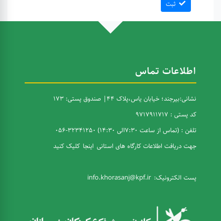
ثبت
اطلاعات تماس
نشانی:بیرجند؛ خیابان یاس،پلاک 44| صندوق پستی: 173
کد پستی : 9717911717
تلفن : (تماس از ساعت 7:30الی 14:30) 32341250-056
جهت دریافت اطلاعات کارگاه های استانی
اینجا
کلیک کنید
پست الکترونیک:
info.khorasanj@kpf.ir