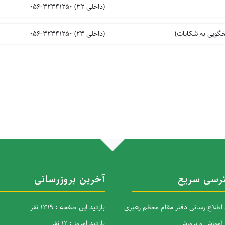
(داخلی 32) 32341250-056
خگویی به شکایات)
(داخلی 23) 32341250-056
رسی سریع
آخرین بروزرسانی
ه اطلاع رسانی دفتر مقام معظم رهبری
بازدید این صفحه : 1319 نفر
 آموزش و پرورش
بازدید امروز : 12 نفر