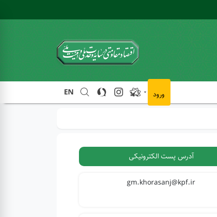
EN
ورود
آدرس پست الکترونیکی
gm.khorasanj@kpf.ir