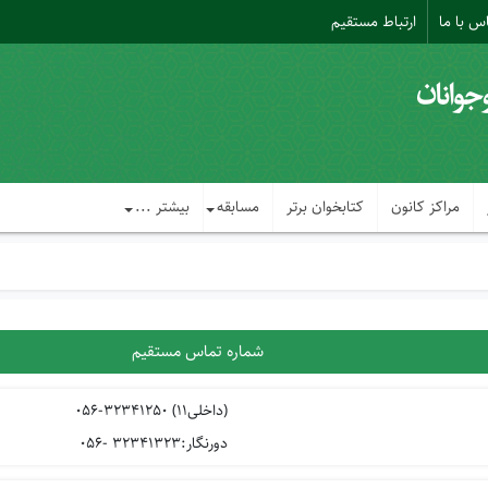
س با ما
ارتباط مستقیم
مراکز کانون
کتابخوان برتر
مسابقه
بیشتر ...
شماره تماس مستقیم
(داخلی11) 32341250-056
دورنگار:32341323 -056