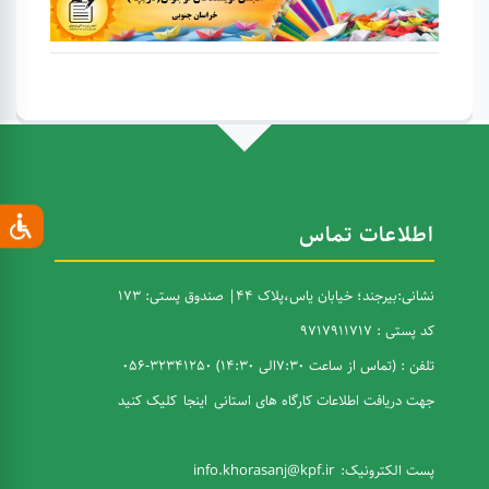
اطلاعات تماس
نشانی:بیرجند؛ خیابان یاس،پلاک 44| صندوق پستی: 173
کد پستی : 9717911717
تلفن : (تماس از ساعت 7:30الی 14:30) 32341250-056
جهت دریافت اطلاعات کارگاه های استانی
اینجا
کلیک کنید
پست الکترونیک:
info.khorasanj@kpf.ir