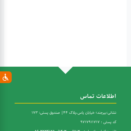
اطلاعات تماس
نشانی:بیرجند؛ خیابان یاس،پلاک 44| صندوق پستی: 173
کد پستی : 9717911717