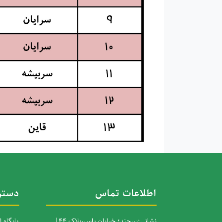
اطلاعات تماس
دستر
نشانی:بیرجند؛ خیابان یاس،پلاک 44|
پایگاه 