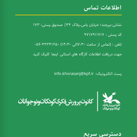
اطلاعات تماس
نشانی:بیرجند؛ خیابان یاس،پلاک 44| صندوق پستی: 173
کد پستی : 9717911717
تلفن : (تماس از ساعت 7:30الی 14:30) 32341250-056
جهت دریافت اطلاعات کارگاه های استانی
اینجا
کلیک کنید
پست الکترونیک:
info.khorasanj@kpf.ir
دسترسی سریع