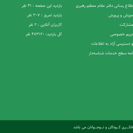
اطلاع رسانی دفتر مقام معظم رهبری
بازدید این صفحه : 41 نفر
آموزش و پرورش
بازدید امروز : 307 نفر
 مشارکت
کاربران آنلاین : 2 نفر
 حریم خصوصی
کل بازدید: 483120 نفر
و دسترسی آزاد به اطلاعات
نامه سطح خدمات شناسه‌دار
ری کــــودکان و نــــوجــــوانان می باشد