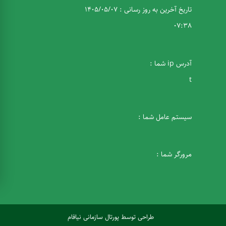
تاریخ آخرین به روز رسانی : 1405/05/07
07:38
آدرس ip شما :
t
سیستم عامل شما :
مرورگر شما :
طراحی
توسط
پورتال سازمانی
نیافام