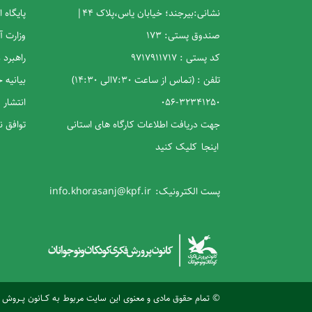
نشانی:بیرجند؛ خیابان یاس،پلاک 44|
پایگاه 
صندوق پستی: 173
وزارت 
کد پستی : 9717911717
راهبرد
تلفن : (تماس از ساعت 7:30الی 14:30)
بیانیه
32341250-056
انتشار 
جهت دریافت اطلاعات کارگاه های استانی
توافق 
اینجا
کلیک کنید
پست الکترونیک:
info.khorasanj@kpf.ir
© تمام حقوق مادی و معنوی این سایت مربوط به کــانون پــروش فکـــــ